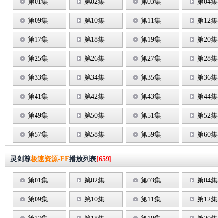
第01集
第02集
第03集
第04集
第79集
第80集
第81集
第82集
第09集
第10集
第11集
第12集
第87集
第88集
第89集
第90集
第17集
第18集
第19集
第20集
第95集
第96集
第97集
第98集
第25集
第26集
第27集
第28集
第103集
第104集
第105集
第106
第33集
第34集
第35集
第36集
第111集
第112集
第113集
第114
第41集
第42集
第43集
第44集
第119集
第120集
第121集
第122
第49集
第50集
第51集
第52集
第127集
第128集
第129集
第130
第57集
第58集
第59集
第60集
第135集
第136集
第137集
第138
第65集
第66集
第67集
第68集
灵剑尊
极速资源-FF
播放列表
[659]
第143集
第144集
第145集
第146
第73集
第74集
第75集
第76集
第01集
第02集
第03集
第04集
第151集
第152集
第153集
第154
第81集
第82集
第83集
第84集
第09集
第10集
第11集
第12集
第159集
第160集
第161集
第162
第89集
第90集
第91集
第92集