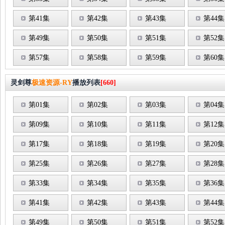
第185集
第186集
第187集
第188
第113集
第114集
第115集
第116
第263集
第264集
第265集
第266
第41集
第42集
第43集
第44集
第193集
第194集
第195集
第196
第121集
第122集
第123集
第124
第271集
第272集
第273集
第274
第49集
第50集
第51集
第52集
第201集
第202集
第203集
第204
第129集
第130集
第131集
第132
第279集
第280集
第281集
第282
第57集
第58集
第59集
第60集
第209集
第210集
第211集
第212
第137集
第138集
第139集
第140
第287集
第288集
第289集
第290
第65集
第66集
第67集
第68集
第217集
第218集
第219集
第220
灵剑尊
极速资源-RY
播放列表
[660]
第145集
第146集
第147集
第148
第295集
第296集
第297集
第298
第73集
第74集
第75集
第76集
第225集
第226集
第227集
第228
第01集
第02集
第03集
第04集
第153集
第154集
第155集
第156
第303集
第304集
第305集
第306
第81集
第82集
第83集
第84集
第233集
第234集
第235集
第236
第09集
第10集
第11集
第12集
第161集
第162集
第163集
第164
第311集
第312集
第313集
第314
第89集
第90集
第91集
第92集
第241集
第242集
第243集
第244
第17集
第18集
第19集
第20集
第169集
第170集
第171集
第172
第319集
第320集
第321集
第322
第97集
第98集
第99集
第100
第249集
第250集
第251集
第252
第25集
第26集
第27集
第28集
第177集
第178集
第179集
第180
第327集
第328集
第329集
第330
第105集
第106集
第107集
第108
第257集
第258集
第259集
第260
第33集
第34集
第35集
第36集
第185集
第186集
第187集
第188
第335集
第336集
第337集
第338
第113集
第114集
第115集
第116
第265集
第266集
第267集
第268
第41集
第42集
第43集
第44集
第193集
第194集
第195集
第196
第343集
第344集
第345集
第346
第121集
第122集
第123集
第124
第273集
第274集
第275集
第276
第49集
第50集
第51集
第52集