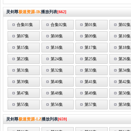
灵剑尊
极速资源-IK
播放列表
[662]
合集01集
合集02集
第01集
第02集
第07集
第08集
第09集
第10集
第15集
第16集
第17集
第18集
第23集
第24集
第25集
第26集
第31集
第32集
第33集
第34集
第39集
第40集
第41集
第42集
第47集
第48集
第49集
第50集
第55集
第56集
第57集
第58集
第63集
第64集
第65集
第66集
灵剑尊
极速资源-LZ
播放列表
[659]
第71集
第72集
第73集
第74集