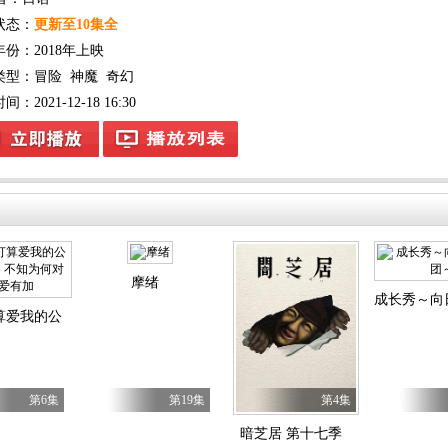
状态：
更新至10集全
年份：
2018年上映
类型：
冒险
神魔
奇幻
：2021-12-18 16:30
摩绪
成长秀～向
算爱我的公爵继承人，不知为何对我宠爱有加
第6集
第19集
第4集
暗芝居 第十七季