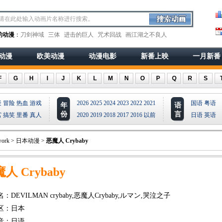
的动漫
：
刀剑神域
三体
进击的巨人
咒术回战
画江湖之不良人
动漫
欧美动漫
动漫电影
新番上映
一月新番
F
G
H
I
J
K
L
M
N
O
P
Q
R
S
疑
冒险
热血
游戏
2026
2025
2024
2023
2022
2021
国语
粤语
年
语
份
言
宫
搞笑
里番
真人
2020
2019
2018
2017
2016
以前
日语
英语
ork
>
日本动漫
>
恶魔人 Crybaby
人 Crybaby
：DEVILMAN crybaby,恶魔人Crybaby,ルマン,哭泣之子
区：日本
音：日语