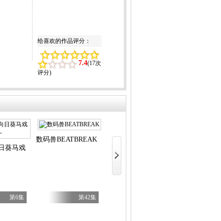
给喜欢的作品评分：
7.4
(
17次
评分
)
数码兽BEATBREAK
穹庐下的
日葵马戏团～
花织同学转生后还是想干架
第6集
第42集
第5集