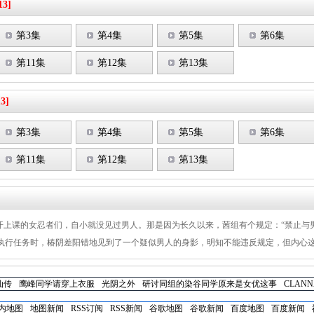
13]
第3集
第4集
第5集
第6集
第11集
第12集
第13集
13]
第3集
第4集
第5集
第6集
第11集
第12集
第13集
开上课的女忍者们，自小就没见过男人。那是因为长久以来，茜组有个规定：“禁止与男
执行任务时，椿阴差阳错地见到了一个疑似男人的身影，明知不能违反规定，但内心这
仙传
鹰峰同学请穿上衣服
光阴之外
研讨同组的染谷同学原来是女优这事
CLAN
内地图
地图新闻
RSS订阅
RSS新闻
谷歌地图
谷歌新闻
百度地图
百度新闻