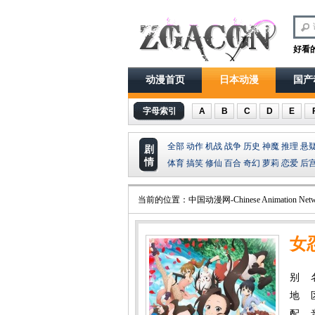
好看
动漫首页
日本动漫
国产
字母索引
A
B
C
D
E
全部
动作
机战
战争
历史
神魔
推理
悬
剧
情
体育
搞笑
修仙
百合
奇幻
萝莉
恋爱
后
当前的位置：
中国动漫网-Chinese Animation Netw
女
别 
地 
配 