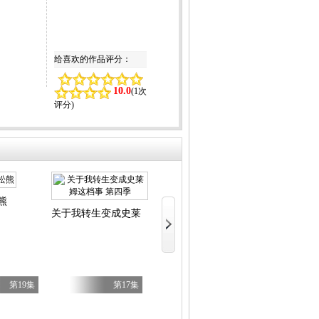
给喜欢的作品评分：
10.0
(
1次
评分
)
熊
关于我转生变成史莱姆这档事 第四季
地狱模式～喜
第19集
第17集
第5集
天是红河岸