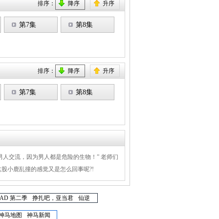
排序：
降序
升序
第7集
第8集
排序：
降序
升序
第7集
第8集
人交流，因为男人都是危险的生物！” 老师们
股小鹿乱撞的感觉又是怎么回事呢?!
NAD 第二季
挣扎吧，亚当君
仙逆
神马地图
神马新闻