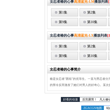
女忍者椿的心事
高清蓝光-LM
播放列表
[
第1集
第2集
第9集
第10集
女忍者椿的心事
高清蓝光-LX
播放列表
[
第1集
第2集
第9集
第10集
女忍者椿的心事简介
椿是女忍者“茜组”的优等生。一直与男忍者分
的禁令反而激发了她们对男人的好奇心。某次
好看的动漫
后宫露营！
凡人修
ZGACGN地图
站