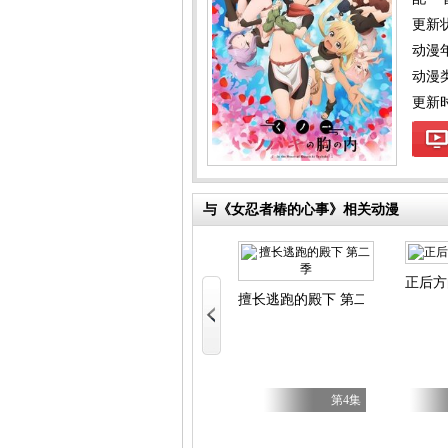
更新
动漫
动漫
更新时间
与《女忍者椿的心事》相关动漫
怪兽焦糖味
正后方
被追放的转生重骑士用游戏知识开无双
擅长逃跑的殿下 第二季
，S等级作弊魔术师冒险记
第6集
第6集
第4集