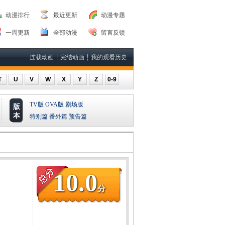
动漫排行
最近更新
动漫专题
一周更新
全部动漫
留言反馈
连载动画
┆
完结动画
┆
我的观看历史
T
U
V
W
X
Y
Z
0-9
TV版
OVA版
剧场版
版
本
特别篇
番外篇
预告篇
10.0
分