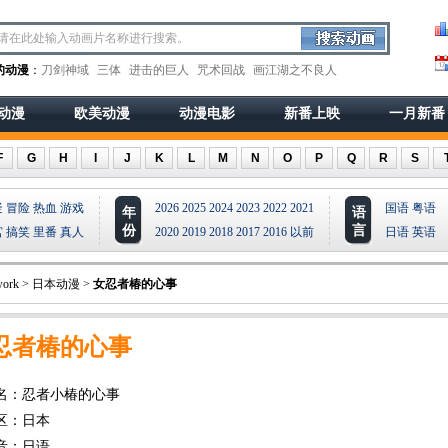
的动漫
：
刀剑神域
三体
进击的巨人
咒术回战
画江湖之不良人
动漫
欧美动漫
动漫电影
新番上映
一月新番
F
G
H
I
J
K
L
M
N
O
P
Q
R
S
疑
冒险
热血
游戏
2026
2025
2024
2023
2022
2021
国语
粤语
年
语
份
言
宫
搞笑
里番
真人
2020
2019
2018
2017
2016
以前
日语
英语
ork
>
日本动漫
>
女忍者椿的心事
忍者椿的心事
名：忍者小椿的心事
区：日本
音：日语