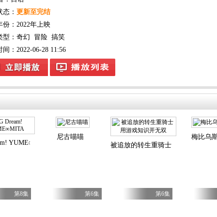
状态：
更新至完结
年份：
2022年上映
类型：
奇幻
冒险
搞笑
：2022-06-28 11:56
尼古喵喵
梅比乌
am! YUME∞MITA
被追放的转生重骑士用游戏知识开
第8集
第6集
第6集