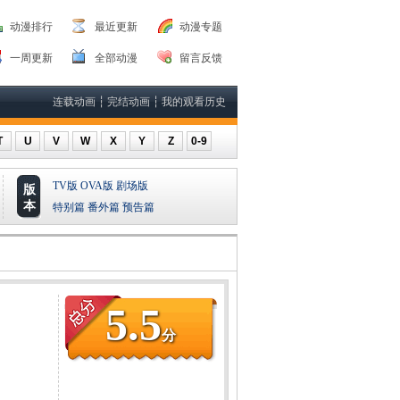
动漫排行
最近更新
动漫专题
一周更新
全部动漫
留言反馈
连载动画
┆
完结动画
┆
我的观看历史
T
U
V
W
X
Y
Z
0-9
TV版
OVA版
剧场版
版
本
特别篇
番外篇
预告篇
5.5
分