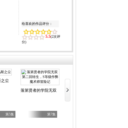
给喜欢的作品评分：
5.5
(
2次评
分
)
斯之尘
LV999的村民
文豪野犬汪！
无双
落第贤者的学院无双第二回转生，S等级作弊魔术师冒险记
第5集
第7集
第7集