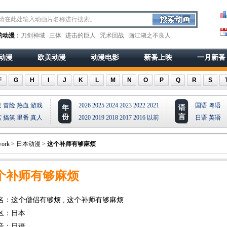
的动漫
：
刀剑神域
三体
进击的巨人
咒术回战
画江湖之不良人
动漫
欧美动漫
动漫电影
新番上映
一月新番
F
G
H
I
J
K
L
M
N
O
P
Q
R
S
疑
冒险
热血
游戏
2026
2025
2024
2023
2022
2021
国语
粤语
年
语
份
言
宫
搞笑
里番
真人
2020
2019
2018
2017
2016
以前
日语
英语
ork
>
日本动漫
>
这个补师有够麻烦
个补师有够麻烦
名：这个僧侣有够烦 , 这个补师有够麻烦
区：日本
音：日语