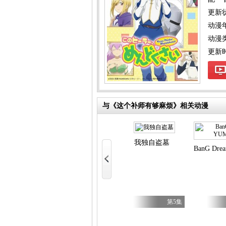
更新
动漫
动漫
更新时间
与《这个补师有够麻烦》相关动漫
y Caries
我独自盗墓
BanG Dre
第17集
第5集
第5集
不虐待我的继母与继姐