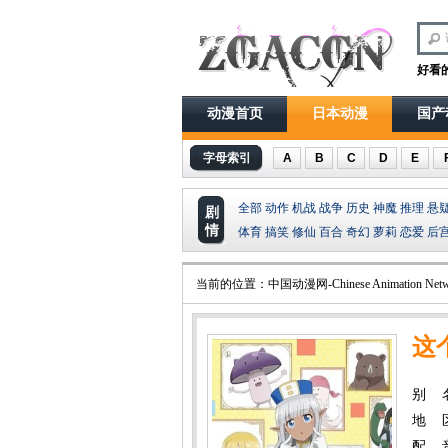
好看
动漫首页
日本动漫
国产
字母索引
A
B
C
D
E
全部
动作
机战
战争
历史
神魔
推理
悬
剧
情
体育
搞笑
修仙
百合
奇幻
萝莉
恋爱
后
当前的位置：
中国动漫网-Chinese Animation Netw
这
别 
地 
配 