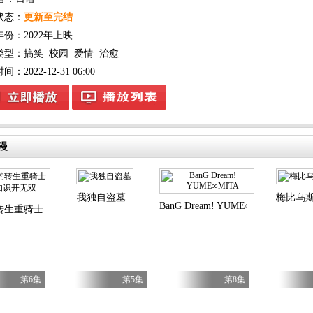
状态：
更新至完结
年份：
2022年上映
类型：
搞笑
校园
爱情
治愈
：2022-12-31 06:00
漫
我独自盗墓
梅比乌
BanG Dream! YUME∞MITA
转生重骑士用游戏知识开无双
第6集
第5集
第8集