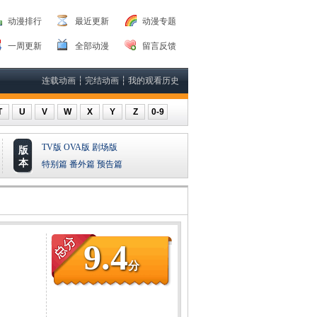
动漫排行
最近更新
动漫专题
一周更新
全部动漫
留言反馈
连载动画
┆
完结动画
┆
我的观看历史
T
U
V
W
X
Y
Z
0-9
TV版
OVA版
剧场版
版
本
特别篇
番外篇
预告篇
9.4
分