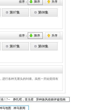
排序：
降序
升序
第07集
第08集
排序：
降序
升序
第07集
第08集
，进行各种无厘头的纠缠。虽然一开始觉得有
池！?～
挣扎吧，亚当君
异种族风俗娘评鉴指南
神马地图
神马新闻