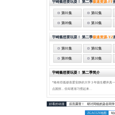
宇崎酱想要玩耍！ 第二季
极速资源-FF
第01集
第02集
第09集
第10集
宇崎酱想要玩耍！ 第二季
极速资源-YZ
第01集
第02集
第09集
第10集
宇崎酱想要玩耍！ 第二季简介
*格有些孤僻喜爱安静的大学３年级生樱井真
点困扰，但却逐渐习惯起来…
好看的动漫
后宫露营！
研讨同组的染谷同学
ZGACGN地图
站