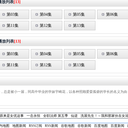
播放列表
[13]
第03集
第04集
第05集
第06集
第11集
第12集
第13集
播放列表
[13]
第03集
第04集
第05集
第06集
第11集
第12集
第13集
一，总是被小一届，同高中毕业的学妹宇崎花，以各种照顾爱耍孤僻的学长的名义为由
原来是女优这事
一念永恒
全职法师 第五季
仙逆
洗屋先生！～我和那家伙在女浴
内地图
地图新闻
RSS订阅
RSS新闻
谷歌地图
谷歌新闻
百度地图
百度新闻