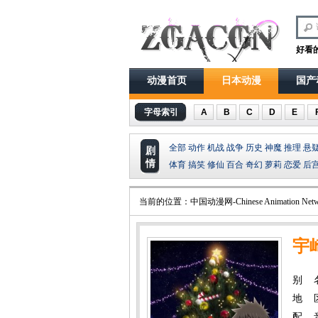
好看
动漫首页
日本动漫
国产
字母索引
A
B
C
D
E
全部
动作
机战
战争
历史
神魔
推理
悬
剧
情
体育
搞笑
修仙
百合
奇幻
萝莉
恋爱
后
当前的位置：
中国动漫网-Chinese Animation Netw
宇
别 
地 
配 