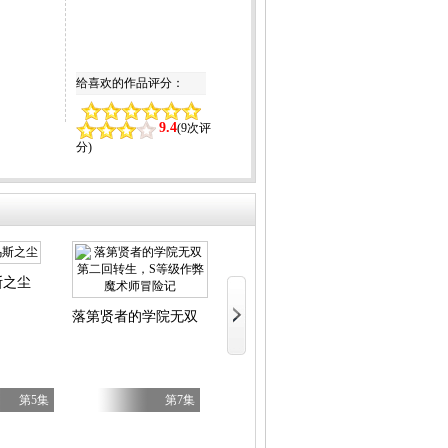
给喜欢的作品评分：
9.4
(
9次评
分
)
斯之尘
LV999的村民
文豪野犬汪！
落第贤者的学院无双第二回转生，S等级作弊魔术师冒险记
第5集
第7集
第7集