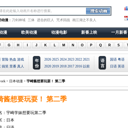
的动漫
：
刀剑神域
三体
进击的巨人
咒术回战
画江湖之不良人
动漫
欧美动漫
动漫电影
新番上映
一月新番
F
G
H
I
J
K
L
M
N
O
P
Q
R
S
疑
冒险
热血
游戏
2026
2025
2024
2023
2022
2021
国语
粤语
年
语
份
言
宫
搞笑
里番
真人
2020
2019
2018
2017
2016
以前
日语
英语
ork
>
日本动漫
>
宇崎酱想要玩耍！ 第二季
崎酱想要玩耍！ 第二季
名：宇崎学妹想要玩第二季
区：日本
音：日语