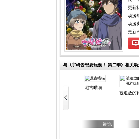
更新
动漫
动漫
更新时间
与《宇崎酱想要玩耍！ 第二季》相关动
y Caries
尼古喵喵
被追放的
第17集
第5集
第6集
不虐待我的继母与继姐