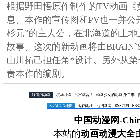
根据野田悟原作制作的TV动画《
息。本作的宣传图和PV也一并公
杉元”的主人公，在北海道的土地
故事。这次的新动画将由BRAIN`
山川拓己担任角*设计。另外从
责本作的编剧。
好看的动漫
桃华月惮
后宫露营！
药屋少女的呢喃 第二季
ZGACGN地图
站内地图
地图新闻
RSS订阅
RS
中国动漫网-Chines
本站的
动画动漫大全