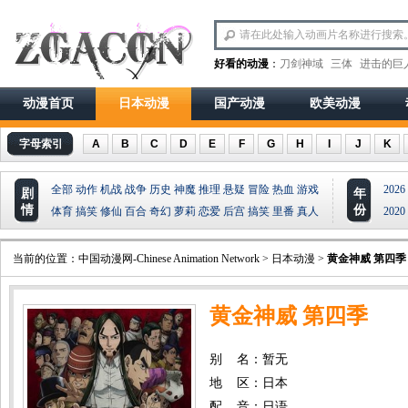
好看的动漫
：
刀剑神域
三体
进击的巨
动漫首页
日本动漫
国产动漫
欧美动漫
字母索引
A
B
C
D
E
F
G
H
I
J
K
全部
动作
机战
战争
历史
神魔
推理
悬疑
冒险
热血
游戏
2026
剧
年
情
份
体育
搞笑
修仙
百合
奇幻
萝莉
恋爱
后宫
搞笑
里番
真人
2020
当前的位置：
中国动漫网-Chinese Animation Network
>
日本动漫
>
黄金神威 第四季
黄金神威 第四季
别 名：暂无
地 区：日本
配 音：日语