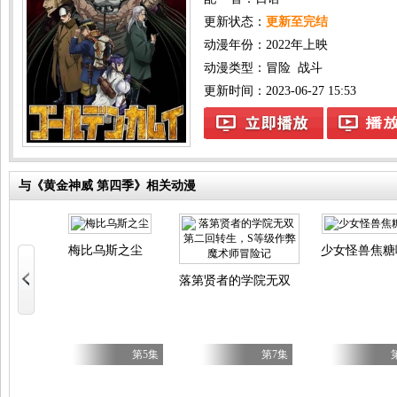
更新状态：
更新至完结
动漫年份：
2022年上映
动漫类型：
冒险
战斗
更新时间：2023-06-27 15:53
与《黄金神威 第四季》相关动漫
es
梅比乌斯之尘
少女怪兽焦糖
落第贤者的学院无双第二回转生，S等
第17集
第5集
第7集