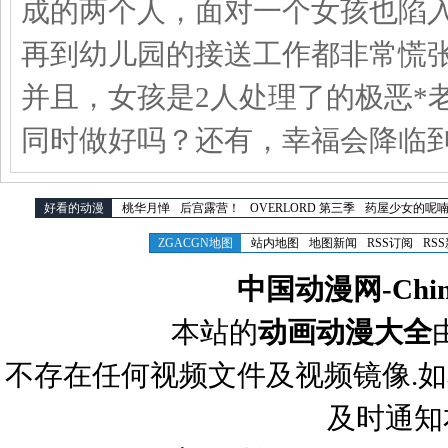
成的两个人，面对一个女孩也陷
再到幼儿园的接送工作都非常慌
并且，女孩是2人处理了的极恶*
同时做好吗？还有，幸福会降临
好看的动漫
桃华月惮
后宫露营！
OVERLORD 第三季
药屋少女的呢喃
ZGACGN地图
站内地图
地图新闻
RSS订阅
RS
中国动漫网-Chines
本站的
动画动漫大全
不存在任何视频文件及视频镜像.
及时通知