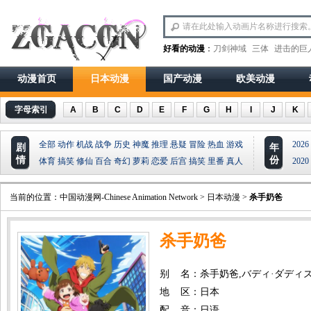
好看的动漫
：
刀剑神域
三体
进击的巨
动漫首页
日本动漫
国产动漫
欧美动漫
字母索引
A
B
C
D
E
F
G
H
I
J
K
全部
动作
机战
战争
历史
神魔
推理
悬疑
冒险
热血
游戏
2026
剧
年
情
份
体育
搞笑
修仙
百合
奇幻
萝莉
恋爱
后宫
搞笑
里番
真人
2020
当前的位置：
中国动漫网-Chinese Animation Network
>
日本动漫
>
杀手奶爸
杀手奶爸
别 名：杀手奶爸,バディ·ダディ
地 区：日本
配 音：日语