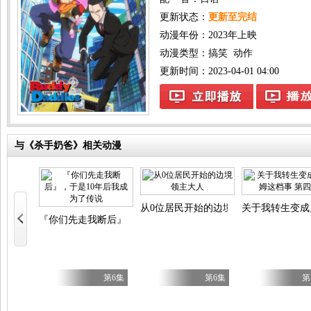
更新状态：
更新至完结
动漫年份：
2023年上映
动漫类型：
搞笑
动作
更新时间：2023-04-01 04:00
与《杀手奶爸》相关动漫
小姐
从0位居民开始的边境领主大人
关于我转生变成
『你们先走我断后』，于是10年后我成为了传说
第6集
第6集
第6集
第