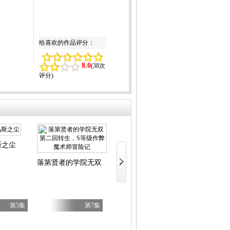
给喜欢的作品评分：
8.0
(
38次
评分
)
斯之尘
LV999的村民
文豪野犬汪！
落第贤者的学院无双第二回转生，S等级作弊魔术师冒险记
第5集
第7集
第7集