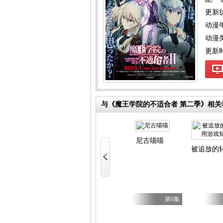
更新
动漫
动漫
更新时间
与《魔王学院的不适合者 第二季》相关
y Caries
尼古喵喵
被追放的
第17集
第5集
第6集
不虐待我的继母与继姐