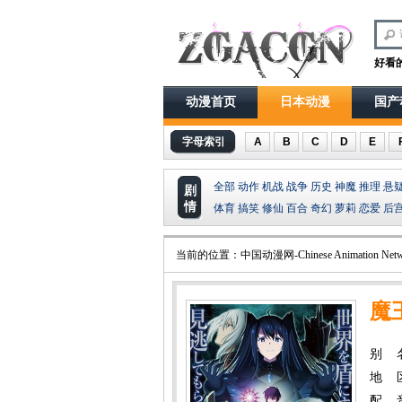
好看
动漫首页
日本动漫
国产
字母索引
A
B
C
D
E
全部
动作
机战
战争
历史
神魔
推理
悬
剧
情
体育
搞笑
修仙
百合
奇幻
萝莉
恋爱
后
当前的位置：
中国动漫网-Chinese Animation Netw
魔
别 
, 魔
地 
配 