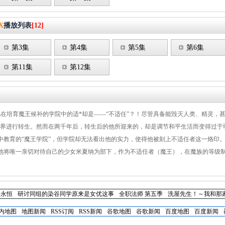
X
播放列表
[12]
第3集
第4集
第5集
第6集
第11集
第12集
在培育魔王候补的学院中的适*却是——“不适任”？！尽管具备能毁灭人类、精灵，甚
世界进行转生。然而在两千年后，转生后的他所迎来的，却是调节和平生活而变得过于
中教育的“魔王学院”，但学院却无法看出他的实力，使得他被刻上不适任者这一烙印
他将唯一亲切对待自己的少女米夏纳为部下，作为不适任者（魔王），在魔族的等级制
念永恒
研讨同组的染谷同学原来是女优这事
全职法师 第五季
洗屋先生！～我和那
内地图
地图新闻
RSS订阅
RSS新闻
谷歌地图
谷歌新闻
百度地图
百度新闻