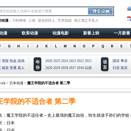
的动漫
：
刀剑神域
三体
进击的巨人
咒术回战
画江湖之不良人
动漫
欧美动漫
动漫电影
新番上映
一月新番
F
G
H
I
J
K
L
M
N
O
P
Q
R
S
疑
冒险
热血
游戏
2026
2025
2024
2023
2022
2021
国语
粤语
年
语
份
言
宫
搞笑
里番
真人
2020
2019
2018
2017
2016
以前
日语
英语
ork
>
日本动漫
>
魔王学院的不适合者 第二季
王学院的不适合者 第二季
名：魔王学院的不适任者～史上最强的魔王始祖，转生就读子孙们的学校～
王学院的不适合者 第二季 part1 ,
区：日本
音：日语