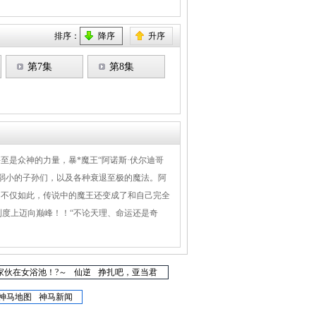
排序：
降序
升序
第7集
第8集
至是众神的力量，暴*魔王“阿诺斯·伏尔迪哥
弱小的子孙们，以及各种衰退至极的魔法。阿
。不仅如此，传说中的魔王还变成了和自己完全
度上迈向巅峰！！“不论天理、命运还是奇
家伙在女浴池！?～
仙逆
挣扎吧，亚当君
神马地图
神马新闻