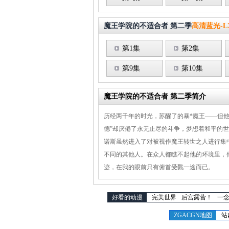
魔王学院的不适合者 第二季
高清蓝光-L
第1集
第2集
第9集
第10集
魔王学院的不适合者 第二季简介
历经两千年的时光，苏醒了的暴*魔王——但他
德”却厌倦了永无止尽的斗争，梦想着和平的
诺斯虽然进入了对被视作魔王转世之人进行集
不同的其他人。在众人都瞧不起他的环境里，
迹，在我的眼前只有俯首受戮一途而已。
好看的动漫
完美世界
后宫露营！
一
ZGACGN地图
站