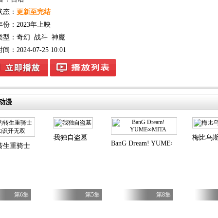
状态：
更新至完结
年份：
2023年上映
类型：
奇幻
战斗
神魔
：2024-07-25 10:01
动漫
我独自盗墓
梅比乌
BanG Dream! YUME∞MITA
转生重骑士用游戏知识开无双
第6集
第5集
第8集