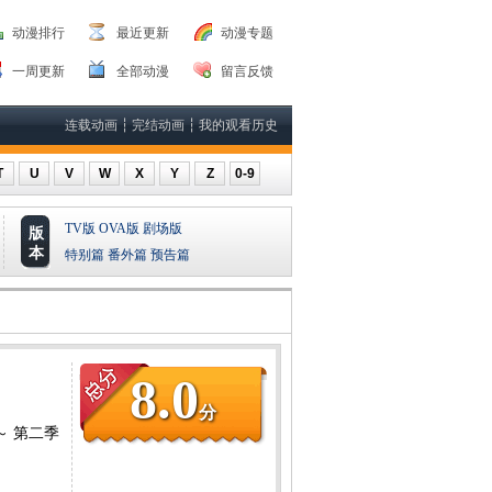
动漫排行
最近更新
动漫专题
一周更新
全部动漫
留言反馈
连载动画
┆
完结动画
┆
我的观看历史
T
U
V
W
X
Y
Z
0-9
TV版
OVA版
剧场版
版
本
特别篇
番外篇
预告篇
8.0
分
 第二季