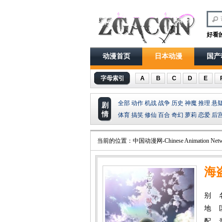
好看
动漫首页
日本动漫
国产
字母索引
A
B
C
D
E
全部
动作
机战
战争
历史
神魔
推理
悬
剧
情
体育
搞笑
修仙
百合
奇幻
萝莉
恋爱
后
当前的位置：
中国动漫网-Chinese Animation Netw
海
别 
地 
配 