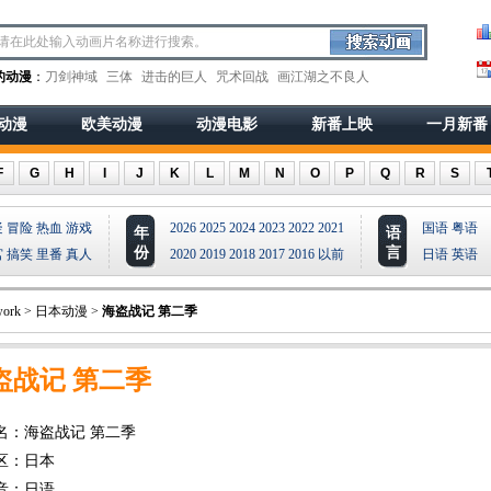
的动漫
：
刀剑神域
三体
进击的巨人
咒术回战
画江湖之不良人
动漫
欧美动漫
动漫电影
新番上映
一月新番
F
G
H
I
J
K
L
M
N
O
P
Q
R
S
疑
冒险
热血
游戏
2026
2025
2024
2023
2022
2021
国语
粤语
年
语
份
言
宫
搞笑
里番
真人
2020
2019
2018
2017
2016
以前
日语
英语
ork
>
日本动漫
>
海盗战记 第二季
盗战记 第二季
名：海盗战记 第二季
区：日本
音：日语