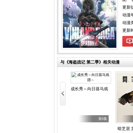
更新
动漫
动漫
更新时间
与《海盗战记 第二季》相关动漫
第四季
成长秀～向日葵马戏团～
地狱模式～喜欢速通游戏的玩家在废设定异世界无双～ 第
第5集
第6集
第6集
是红河岸
暗芝居 