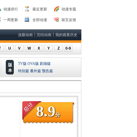
动漫排行
最近更新
动漫专题
一周更新
全部动漫
留言反馈
连载动画
┆
完结动画
┆
我的观看历史
T
U
V
W
X
Y
Z
0-9
TV版
OVA版
剧场版
版
本
特别篇
番外篇
预告篇
8.9
分