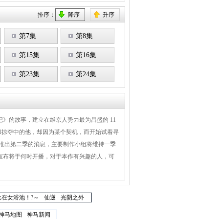
排序：
降序
升序
第7集
第8集
第15集
第16集
第23集
第24集
记》的故事，建立在维京人势力最为昌盛的 11
和掠夺中的他，却因为某个契机，而开始试着寻
将推出第二季的消息，主要制作小组将维持一季
宣布将于何时开播，对于本作有兴趣的人，可
在女浴池！?～
仙逆
光阴之外
神马地图
神马新闻