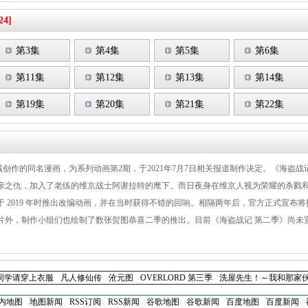
24]
第3集
第4集
第5集
第6集
第11集
第12集
第13集
第14集
第19集
第20集
第21集
第22集
村诚创作的同名漫画，为系列动画第2期，于2021年7月7日相关报道制作决定。《海盗战
亲之仇，加入了老练的维京战士阿谢拉特的麾下。而日夜身在维京人视为荣耀的杀戮
 2019 年时推出改编动画，并在当时获得不错的回响。相隔两年后，官方正式宣布
片外，制作小组们也绘制了数张贺图恭喜二季的推出。目前《海盗战记 第二季》尚未
同学请穿上衣服
凡人修仙传
沧元图
OVERLORD 第三季
洗屋先生！～我和那家伙
内地图
地图新闻
RSS订阅
RSS新闻
谷歌地图
谷歌新闻
百度地图
百度新闻