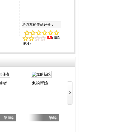
给喜欢的作品评分：
8.9
(
10次
评分
)
使者
鬼的新娘
猫与龙
暗黑灯
第18集
第6集
第7集