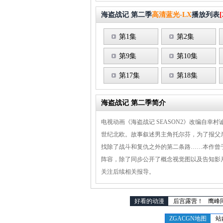
海盗战记 第二季
高清蓝光-LX
播放列表
[
第1集
第2集
第9集
第10集
第17集
第18集
海盗战记 第二季简介
电视动画《海盗战记 SEASON2》改编自幸
世纪北欧。故事叙述男主角托尔芬，为了报父
找除了战斗和复仇之外的第二条路……本作曾于
阵容，除了同步公开了概念视觉图以及告知影
关注后续相关报导。
好看的动漫
后宫露营！
鹰峰
ZGACGN地图
站