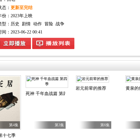
状态：
更新至完结
年份：
2023年上映
类型：
历史
剧情
动作
冒险
战争
：2023-06-22 00:41
岩元前辈的推荐
黄泉的
死神 千年血战篇 第四季
二季
第4集
第3集
第6集
第十七季