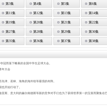
第3集
第4集
第5集
第6集
第11集
第12集
第13集
第14集
第19集
第20集
第21集
第22集
第27集
第28集
第29集
第30集
第35集
第36集
第37集
第38集
时夺冠而落下帷幕的全国中学生足球大会。
青年大会
岛津、若林、海角的海外组等最强的布阵。
国也开始行动了。
亚斯、意大利的赫尔南德斯等新的竞争对手们也为了获得世界第一的宝座而聚集在