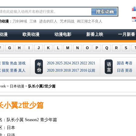
的动漫
：
刀剑神域
三体
进击的巨人
咒术回战
画江湖之不良人
动漫
欧美动漫
动漫电影
新番上映
一月新番
F
G
H
I
J
K
L
M
N
O
P
Q
R
S
疑
冒险
热血
游戏
2026
2025
2024
2023
2022
2021
国语
粤语
年
语
份
言
宫
搞笑
里番
真人
2020
2019
2018
2017
2016
以前
日语
英语
ork
>
日本动漫
>
队长小翼2世少篇
长小翼2世少篇
：队长小翼 Season2 青少年篇
区：日本
音：日语