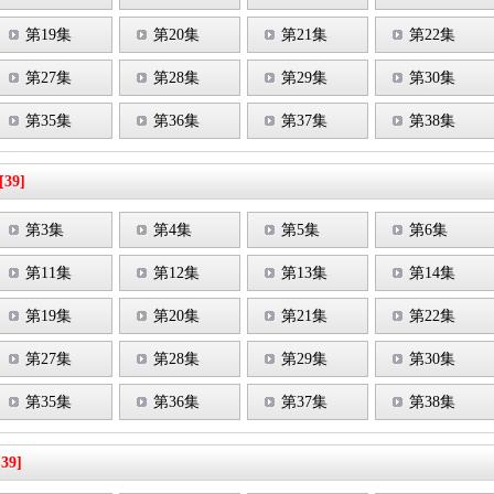
第19集
第20集
第21集
第22集
第27集
第28集
第29集
第30集
第35集
第36集
第37集
第38集
[39]
第3集
第4集
第5集
第6集
第11集
第12集
第13集
第14集
第19集
第20集
第21集
第22集
第27集
第28集
第29集
第30集
第35集
第36集
第37集
第38集
[39]