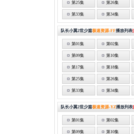
第25集
第26集
第33集
第34集
队长小翼2世少篇
极速资源-FF
播放列表
第01集
第02集
第09集
第10集
第17集
第18集
第25集
第26集
第33集
第34集
队长小翼2世少篇
极速资源-YZ
播放列表
第01集
第02集
第09集
第10集