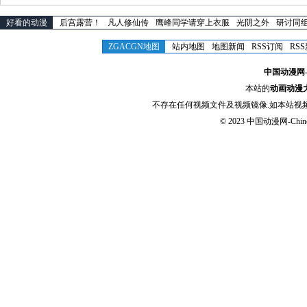
好看的动漫
后宫露营！
凡人修仙传
鹰峰同学请穿上衣服
光阴之外
研讨同
ZGACGN地图
站内地图
地图新闻
RSS订阅
RS
中国动漫网-Chi
本站的
动画动漫
不存在任何视频文件及视频镜像.如本站视
© 2023
中国动漫网-Chinese