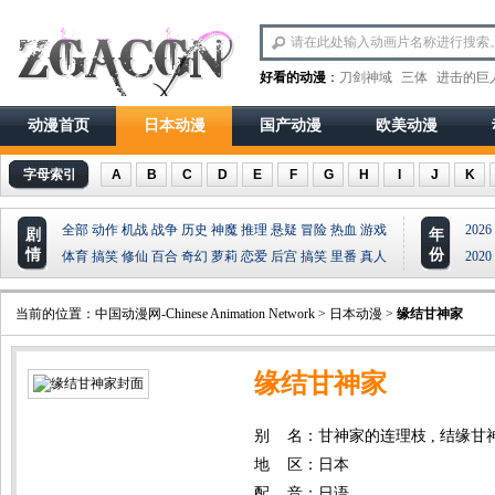
好看的动漫
：
刀剑神域
三体
进击的巨
动漫首页
日本动漫
国产动漫
欧美动漫
字母索引
A
B
C
D
E
F
G
H
I
J
K
全部
动作
机战
战争
历史
神魔
推理
悬疑
冒险
热血
游戏
2026
剧
年
情
份
体育
搞笑
修仙
百合
奇幻
萝莉
恋爱
后宫
搞笑
里番
真人
2020
当前的位置：
中国动漫网-Chinese Animation Network
>
日本动漫
>
缘结甘神家
缘结甘神家
别 名：甘神家的连理枝 , 结缘甘神神社 , Ama
地 区：日本
配 音：日语