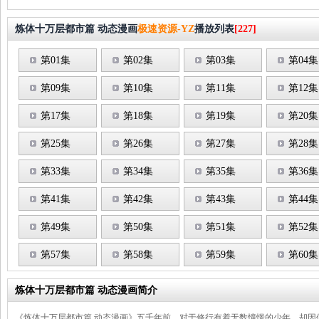
炼体十万层都市篇 动态漫画
极速资源-YZ
播放列表
[227]
第01集
第02集
第03集
第04集
第09集
第10集
第11集
第12集
第17集
第18集
第19集
第20集
第25集
第26集
第27集
第28集
第33集
第34集
第35集
第36集
第41集
第42集
第43集
第44集
第49集
第50集
第51集
第52集
第57集
第58集
第59集
第60集
第65集
第66集
第67集
第68集
炼体十万层都市篇 动态漫画简介
第73集
第74集
第75集
第76集
《炼体十万层都市篇 动态漫画》五千年前，对于修行有着无数憧憬的少年，却因