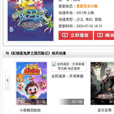
更新状态：
更新至全56集
动漫年份：
2011年上映
动漫类型：
少儿
奇幻
冒险
更新时间：2026-07-02 18:31
与《虹猫蓝兔梦之国历险记》相关动漫
全民诡异：开局掌握零元购 动态漫画
第23集
第22集
第274集
第5
小星帽尼欧欧
逆天至尊