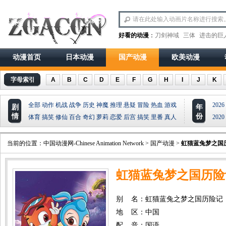
好看的动漫
：
刀剑神域
三体
进击的巨
动漫首页
日本动漫
国产动漫
欧美动漫
字母索引
A
B
C
D
E
F
G
H
I
J
K
全部
动作
机战
战争
历史
神魔
推理
悬疑
冒险
热血
游戏
2026
剧
年
情
份
体育
搞笑
修仙
百合
奇幻
萝莉
恋爱
后宫
搞笑
里番
真人
2020
当前的位置：
中国动漫网-Chinese Animation Network
>
国产动漫
>
虹猫蓝兔梦之国
虹猫蓝兔梦之国历险
别 名：虹猫蓝兔之梦之国历险记
地 区：中国
配 音：国语