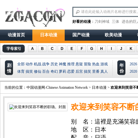
好看的动漫
：
刀剑神域
三体
进击的巨
动漫首页
日本动漫
国产动漫
欧美动漫
字母索引
A
B
C
D
E
F
G
H
I
J
K
全部
动作
机战
战争
历史
神魔
推理
悬疑
冒险
热血
游戏
2026
剧
年
情
份
体育
搞笑
修仙
百合
奇幻
萝莉
恋爱
后宫
搞笑
里番
真人
2020
当前的位置：
中国动漫网-Chinese Animation Network
>
日本动漫
>
欢迎来到笑容不
欢迎来到笑容不断
别 名：這裡是充滿笑容的職
Egao no Taenai Shokuba des
地 区：日本
配 音：日语