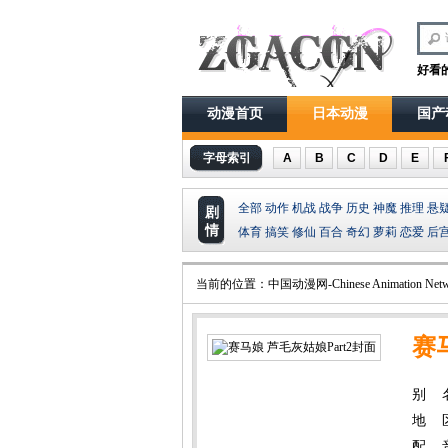
好看
动漫首页
日本动漫
国产
字母索引
A
B
C
D
E
全部
动作
机战
战争
历史
神魔
推理
悬
剧
情
体育
搞笑
修仙
百合
奇幻
萝莉
恋爱
后
当前的位置：
中国动漫网-Chinese Animation Netw
赛
别 名
Gray
地 
配 