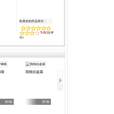
给喜欢的作品评分：
9.0
(
3次评
分
)
喵喵
我独自盗墓
LV999的
BanG Dream! YUME∞MITA
无双
第6集
第5集
第8集