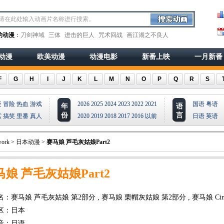
的动漫
：
刀剑神域
三体
进击的巨人
咒术回战
画江湖之不良人
动漫
欧美动漫
动漫电影
新番上映
一月新番
F
G
H
I
J
K
L
M
N
O
P
Q
R
S
疑
冒险
热血
游戏
2026
2025
2024
2023
2022
2021
国语
粤语
年
语
份
言
宫
搞笑
里番
真人
2020
2019
2018
2017
2016
以前
日语
英语
ork
>
日本动漫
>
赛马娘 芦毛灰姑娘Part2
马娘 芦毛灰姑娘Part2
：赛马娘 芦毛灰姑娘 第2部分 , 赛马娘 栗帽灰姑娘 第2部分 , 赛马娘 Cinder
 第2部分 ,
区：日本
音：日语