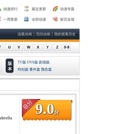
动漫排行
最近更新
动漫专题
一周更新
全部动漫
留言反馈
连载动画
┆
完结动画
┆
我的观看历史
T
U
V
W
X
Y
Z
0-9
TV版
OVA版
剧场版
版
本
特别篇
番外篇
预告篇
9.0
分
ella