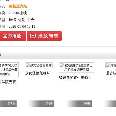
状态：
更新至完结
年份：
2025年上映
类型：
剧情
运动
百合
：2026-01-04 17:11
漫
少女怪兽焦糖味
尼古
被追放的转生重骑士用游戏知识开
的学院无双第二回转生，S等级作弊魔术师冒险记
第7集
第6集
第6集