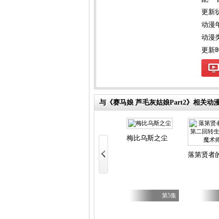
更新
动漫
动漫
更新时间
与《赛马娘 芦毛灰姑娘Part2》相关动
Candy Caries
少女 第二季
梅比乌斯之尘
好 第二季
落第贤者
第7集
第17集
第5集