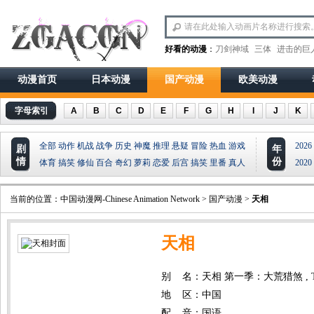
好看的动漫
：
刀剑神域
三体
进击的巨
动漫首页
日本动漫
国产动漫
欧美动漫
字母索引
A
B
C
D
E
F
G
H
I
J
K
全部
动作
机战
战争
历史
神魔
推理
悬疑
冒险
热血
游戏
2026
剧
年
情
份
体育
搞笑
修仙
百合
奇幻
萝莉
恋爱
后宫
搞笑
里番
真人
2020
当前的位置：
中国动漫网-Chinese Animation Network
>
国产动漫
>
天相
天相
别 名：天相 第一季：大荒猎煞 , The Div
地 区：中国
配 音：国语