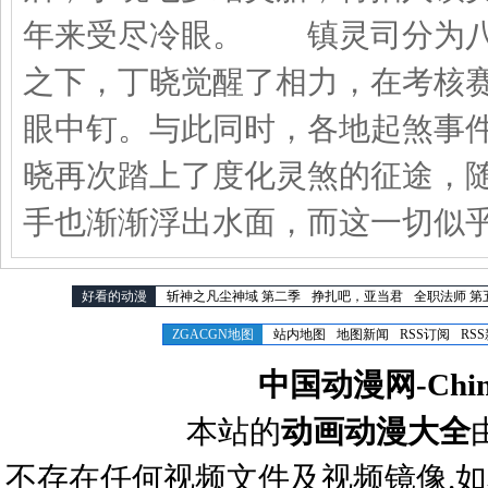
年来受尽冷眼。 镇灵司分为
之下，丁晓觉醒了相力，在考核
眼中钉。与此同时，各地起煞事
晓再次踏上了度化灵煞的征途，
手也渐渐浮出水面，而这一切似
好看的动漫
斩神之凡尘神域 第二季
挣扎吧，亚当君
全职法师 第
ZGACGN地图
站内地图
地图新闻
RSS订阅
RS
中国动漫网-Chines
本站的
动画动漫大全
不存在任何视频文件及视频镜像.