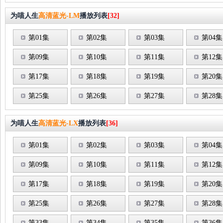
为喵人生
高清蓝光-LM
播放列表
[32]
第01集
第02集
第03集
第04集
第09集
第10集
第11集
第12集
第17集
第18集
第19集
第20集
第25集
第26集
第27集
第28集
为喵人生
高清蓝光-LX
播放列表
[36]
第01集
第02集
第03集
第04集
第09集
第10集
第11集
第12集
第17集
第18集
第19集
第20集
第25集
第26集
第27集
第28集
第33集
第34集
第35集
第36集