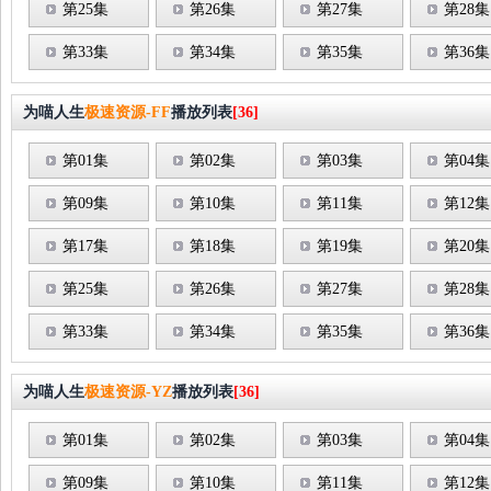
第25集
第26集
第27集
第28集
第33集
第34集
第35集
第36集
为喵人生
极速资源-FF
播放列表
[36]
第01集
第02集
第03集
第04集
第09集
第10集
第11集
第12集
第17集
第18集
第19集
第20集
第25集
第26集
第27集
第28集
第33集
第34集
第35集
第36集
为喵人生
极速资源-YZ
播放列表
[36]
第01集
第02集
第03集
第04集
第09集
第10集
第11集
第12集