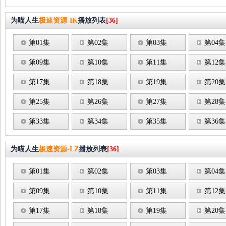
为喵人生
极速资源-IK
播放列表
[36]
第01集
第02集
第03集
第04集
第09集
第10集
第11集
第12集
第17集
第18集
第19集
第20集
第25集
第26集
第27集
第28集
第33集
第34集
第35集
第36集
为喵人生
极速资源-LZ
播放列表
[36]
第01集
第02集
第03集
第04集
第09集
第10集
第11集
第12集
第17集
第18集
第19集
第20集