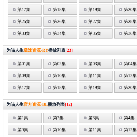
第17集
第18集
第19集
第20集
第25集
第26集
第27集
第28集
第33集
第34集
第35集
第36集
为喵人生
极速资源-RY
播放列表
[23]
第01集
第02集
第03集
第04集
第09集
第10集
第11集
第12集
第17集
第18集
第19集
第20集
为喵人生
官方资源-BL
播放列表
[12]
第1集
第2集
第3集
第4集
第9集
第10集
第11集
第12集