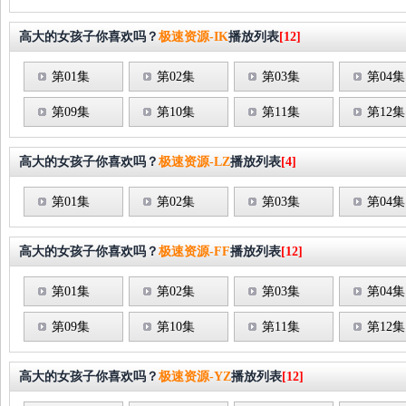
高大的女孩子你喜欢吗？
极速资源-IK
播放列表
[12]
第01集
第02集
第03集
第04集
第09集
第10集
第11集
第12集
高大的女孩子你喜欢吗？
极速资源-LZ
播放列表
[4]
第01集
第02集
第03集
第04集
高大的女孩子你喜欢吗？
极速资源-FF
播放列表
[12]
第01集
第02集
第03集
第04集
第09集
第10集
第11集
第12集
高大的女孩子你喜欢吗？
极速资源-YZ
播放列表
[12]