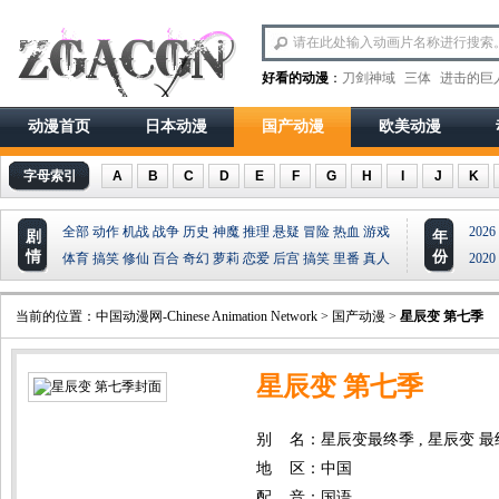
好看的动漫
：
刀剑神域
三体
进击的巨
动漫首页
日本动漫
国产动漫
欧美动漫
字母索引
A
B
C
D
E
F
G
H
I
J
K
全部
动作
机战
战争
历史
神魔
推理
悬疑
冒险
热血
游戏
2026
剧
年
情
份
体育
搞笑
修仙
百合
奇幻
萝莉
恋爱
后宫
搞笑
里番
真人
2020
当前的位置：
中国动漫网-Chinese Animation Network
>
国产动漫
>
星辰变 第七季
星辰变 第七季
别 名：星辰变最终季 , 星辰变 最终季,Stel
地 区：中国
配 音：国语