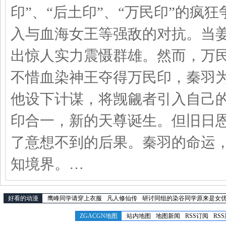
印”、“后土印”、“万民印”的
入与血海女王等强敌的对抗。当
出惊人实力震慑群雄。然而，万
不惜血染神王夺得万民印，秦羽
他设下计谋，将觊觎者引入自己
印合一，新的天尊诞生。但旧日
了意想不到的后果。秦羽的命运
知境界。…
好看的动漫
鹰峰同学请穿上衣服
凡人修仙传
研讨同组的染谷同学原来是女
ZGACGN地图
站内地图
地图新闻
RSS订阅
RS