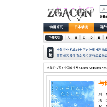
好看
动漫首页
日本动漫
国产
字母索引
A
B
C
D
E
全部
动作
机战
战争
历史
神魔
推理
悬
剧
情
体育
搞笑
修仙
百合
奇幻
萝莉
恋爱
后
当前的位置：
中国动漫网-Chinese Animation Netw
与
别 名：
地 
配 