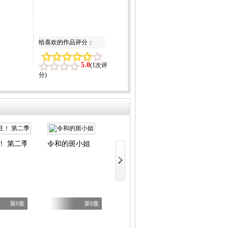
给喜欢的作品评分：
5.0
(
1次评
分
)
！ 第二季
令和的斑小姐
幼女战记 
第6集
第6集
第43集
无尾熊绘日记