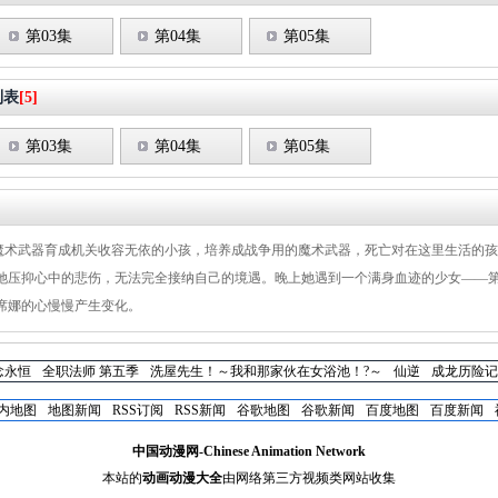
第03集
第04集
第05集
列表
[5]
第03集
第04集
第05集
用魔术武器育成机关收容无依的小孩，培养成战争用的魔术武器，死亡对在这里生活的孩
她压抑心中的悲伤，无法完全接纳自己的境遇。晚上她遇到一个满身血迹的少女——
席娜的心慢慢产生变化。
念永恒
全职法师 第五季
洗屋先生！～我和那家伙在女浴池！?～
仙逆
成龙历险记
内地图
地图新闻
RSS订阅
RSS新闻
谷歌地图
谷歌新闻
百度地图
百度新闻
中国动漫网-Chinese Animation Network
本站的
动画动漫大全
由网络第三方视频类网站收集