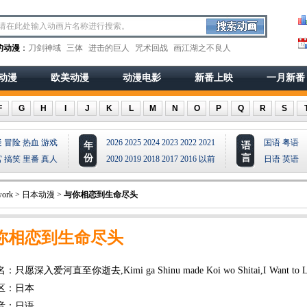
的动漫
：
刀剑神域
三体
进击的巨人
咒术回战
画江湖之不良人
动漫
欧美动漫
动漫电影
新番上映
一月新番
F
G
H
I
J
K
L
M
N
O
P
Q
R
S
疑
冒险
热血
游戏
2026
2025
2024
2023
2022
2021
国语
粤语
年
语
份
言
宫
搞笑
里番
真人
2020
2019
2018
2017
2016
以前
日语
英语
ork
>
日本动漫
>
与你相恋到生命尽头
你相恋到生命尽头
只愿深入爱河直至你逝去,Kimi ga Shinu made Koi wo Shitai,I Want to L
区：日本
音：日语