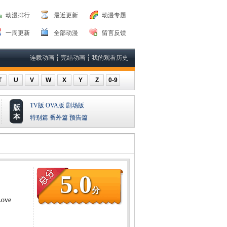
动漫排行
最近更新
动漫专题
一周更新
全部动漫
留言反馈
连载动画
┆
完结动画
┆
我的观看历史
T
U
V
W
X
Y
Z
0-9
TV版
OVA版
剧场版
版
本
特别篇
番外篇
预告篇
5.0
分
ove