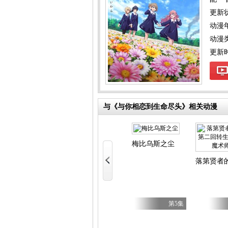
更新
动漫
动漫
更新时间
与《与你相恋到生命尽头》相关动漫
梅比乌斯之尘
落第贤者
第5集
全43集
第5集
提斯2：魔兽之王与虚伪的勇者传承
动起来！从前有只猫