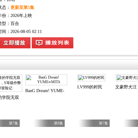
状态：
更新至第5集
年份：
2026年上映
类型：
百合
：2026-08-05 02:11
LV999的村民
文豪野犬汪
BanG Dream! YUME∞MITA
的学院无双第二回转生，S等级作弊魔术师冒险记
第7集
第8集
第7集