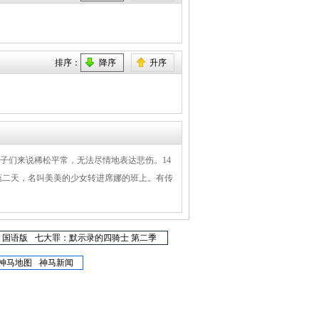
排序：
降序
升序
子们来说稀松平常，无法尽情地表达悲伤。14
第二天，名叫美美的少女转进席娜的班上。有传
 国语版
七大罪：默示录的四骑士 第二季
神马地图
神马新闻