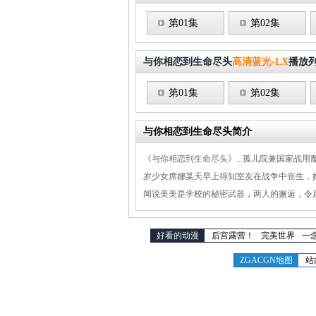
第01集
第02集
与你相恋到生命尽头
高清蓝光-LX
播放
第01集
第02集
与你相恋到生命尽头简介
《与你相恋到生命尽头》...孤儿院兼国家战
岁少女席娜某天早上得知室友在战争中丧生，
闻说美美是学校的秘密武器，两人的邂逅，令
好看的动漫
后宫露营！
完美世界
一
ZGACGN地图
站