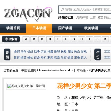
好看的动漫
：
刀剑神域
三体
进击的巨
动漫首页
日本动漫
国产动漫
欧美动漫
字母索引
A
B
C
D
E
F
G
H
I
J
K
全部
动作
机战
战争
历史
神魔
推理
悬疑
冒险
热血
游戏
2026
剧
年
情
份
体育
搞笑
修仙
百合
奇幻
萝莉
恋爱
后宫
搞笑
里番
真人
2020
当前的位置：
中国动漫网-Chinese Animation Network
>
日本动漫
>
花样少男少女 第
花样少男少女 第二
别 名：花樣少年少女 第二季 , 偷
地 区：日本
配 音：日语