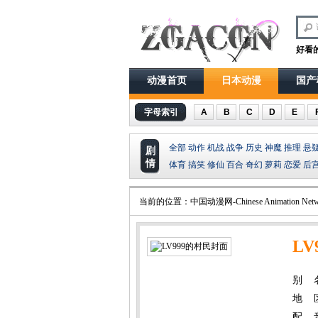
好看
动漫首页
日本动漫
国产
字母索引
A
B
C
D
E
全部
动作
机战
战争
历史
神魔
推理
悬
剧
情
体育
搞笑
修仙
百合
奇幻
萝莉
恋爱
后
当前的位置：
中国动漫网-Chinese Animation Netw
LV
别 名：
地 
配 