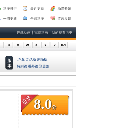
动漫排行
最近更新
动漫专题
一周更新
全部动漫
留言反馈
连载动画
┆
完结动画
┆
我的观看历史
T
U
V
W
X
Y
Z
0-9
TV版
OVA版
剧场版
版
本
特别篇
番外篇
预告篇
8.0
分