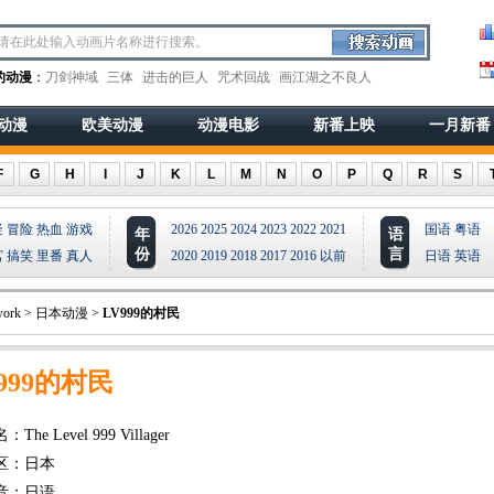
的动漫
：
刀剑神域
三体
进击的巨人
咒术回战
画江湖之不良人
动漫
欧美动漫
动漫电影
新番上映
一月新番
F
G
H
I
J
K
L
M
N
O
P
Q
R
S
疑
冒险
热血
游戏
2026
2025
2024
2023
2022
2021
国语
粤语
年
语
份
言
宫
搞笑
里番
真人
2020
2019
2018
2017
2016
以前
日语
英语
ork
>
日本动漫
>
LV999的村民
999的村民
The Level 999 Villager
区：日本
音：日语