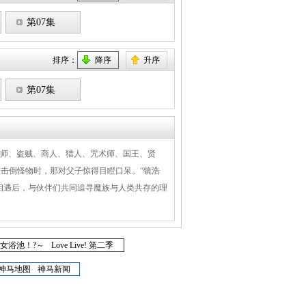
第07集
排序：
降序
升序
第07集
法师、盗贼、商人、猎人、咒术师、国王、贤
击倒怪物时，那对父子惊得目瞪口呆。“镜浩
人相遇后，与伙伴们共同追寻魔族与人类共存的理
女浴池！?～
Love Live! 第二季
神马地图
神马新闻