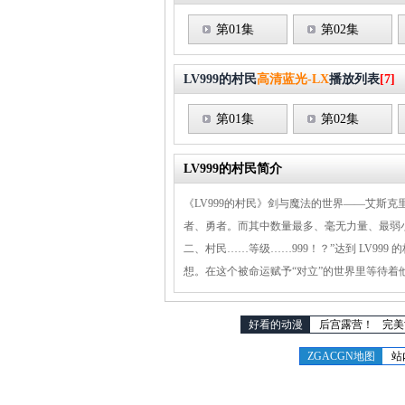
第01集
第02集
LV999的村民
高清蓝光-LX
播放列表
[7]
第01集
第02集
LV999的村民简介
《LV999的村民》剑与魔法的世界——艾斯
者、勇者。而其中数量最多、毫无力量、最弱
二、村民……等级……999！？”达到 LV
想。在这个被命运赋予“对立”的世界里等待着
好看的动漫
后宫露营！
完美
ZGACGN地图
站