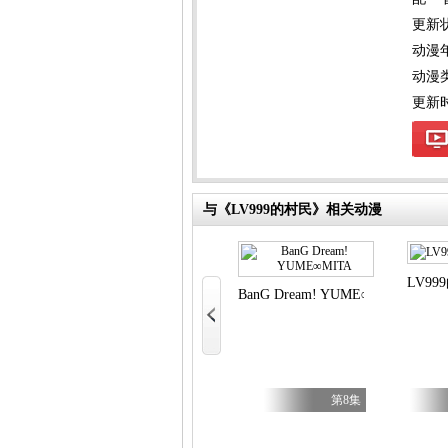
更新
动漫
动漫
更新时间
与《LV999的村民》相关动漫
LV99
BanG Dream! YUME∞MITA
第5集
第5集
第8集
是红河岸
铠真传武士骑兵2