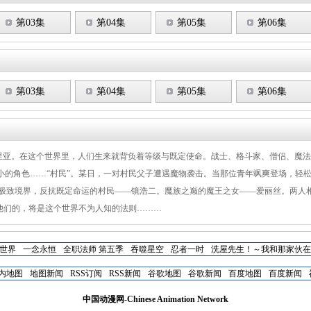
第03集
第04集
第05集
第06集
第03集
第04集
第05集
第06集
克里亚。在这个世界里，人们生来就背负着等级与既定使命。战士、格斗家、僧侣、魔
小的角色……“村民”。某日，一对村民父子遭遇魔物袭击。当那位青年飒爽登场，轻松
999 的极致境界，反抗既定命运的村民——镜浩二。魔族之巅的魔王之女——爱丽丝。两
他们的，将是这个世界不为人知的法则………
世界
一念永恒
全职法师 第五季
吞噬星空
忍者一时
洗屋先生！～我和那家伙在
内地图
地图新闻
RSS订阅
RSS新闻
谷歌地图
谷歌新闻
百度地图
百度新闻
中国动漫网-Chinese Animation Network