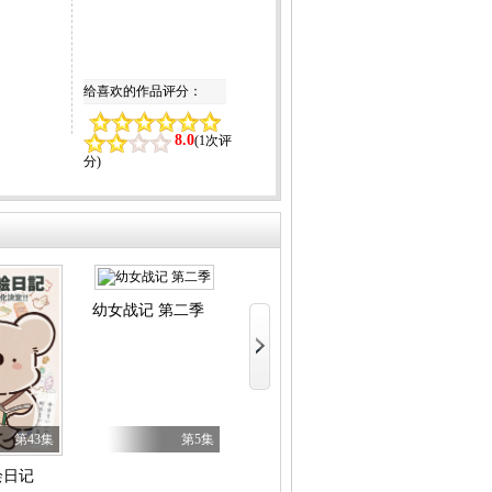
给喜欢的作品评分：
8.0
(
1次评
分
)
幼女战记 第二季
乡下大叔成为剑圣 第二季
女主角？圣女
第43集
第5集
第5集
绘日记