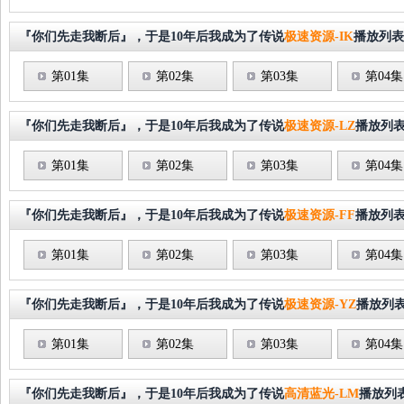
『你们先走我断后』，于是10年后我成为了传说
极速资源-IK
播放列表
第01集
第02集
第03集
第04集
『你们先走我断后』，于是10年后我成为了传说
极速资源-LZ
播放列
第01集
第02集
第03集
第04集
『你们先走我断后』，于是10年后我成为了传说
极速资源-FF
播放列
第01集
第02集
第03集
第04集
『你们先走我断后』，于是10年后我成为了传说
极速资源-YZ
播放列
第01集
第02集
第03集
第04集
『你们先走我断后』，于是10年后我成为了传说
高清蓝光-LM
播放列