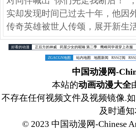
对同伴喊出“你们先走我断后！”
实却发现时间已过去十年，他因
传奇英雄被世人传颂，展开新生
好看的动漫
正后方的神威
药屋少女的呢喃 第二季
鹰峰同学请穿上衣服
ZGACGN地图
站内地图
地图新闻
RSS订阅
RS
中国动漫网-Chines
本站的
动画动漫大全
不存在任何视频文件及视频镜像.
及时通知
© 2023
中国动漫网-Chinese Ani