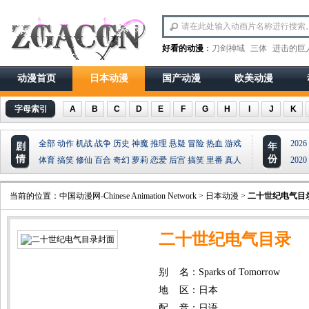
好看的动漫
：
刀剑神域
三体
进击的巨
动漫首页
日本动漫
国产动漫
欧美动漫
字母索引
A
B
C
D
E
F
G
H
I
J
K
全部
动作
机战
战争
历史
神魔
推理
悬疑
冒险
热血
游戏
2026
剧
年
情
份
体育
搞笑
修仙
百合
奇幻
萝莉
恋爱
后宫
搞笑
里番
真人
2020
当前的位置：
中国动漫网-Chinese Animation Network
>
日本动漫
>
二十世纪电气目
二十世纪电气目录
别 名：Sparks of Tomorrow
地 区：日本
配 音：日语