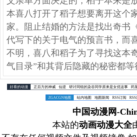
父亲单方面决定的，稻子本来是
本喜八打开了稻子想要离开这个
家。阻止结婚的方法是找出奇书
代写下的关于电气的预言书，而
不明，喜八和稻子为了寻找这本
气目录”和其背后隐藏的秘密都等
好看的动漫
正后方的神威
仙逆
研讨同组的染谷同学原来是女优这事
药
ZGACGN地图
站内地图
地图新闻
RSS订阅
RS
中国动漫网-Chines
本站的
动画动漫大全