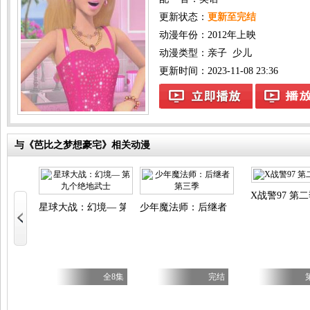
更新状态：
更新至完结
动漫年份：
2012年上映
动漫类型：
亲子
少儿
更新时间：2023-11-08 23:36
与《芭比之梦想豪宅》相关动漫
语
X战警97 第
星球大战：幻境— 第九个绝地武士
少年魔法师：后继者 第三季
完结
全8集
完结