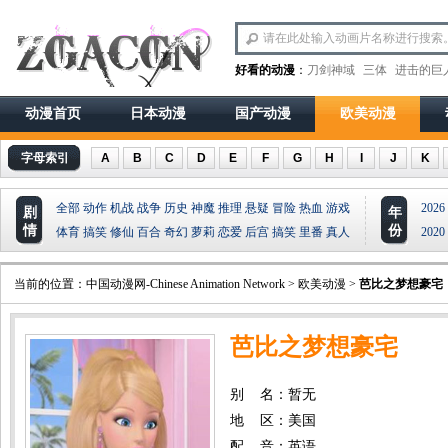
好看的动漫
：
刀剑神域
三体
进击的巨
动漫首页
日本动漫
国产动漫
欧美动漫
字母索引
A
B
C
D
E
F
G
H
I
J
K
全部
动作
机战
战争
历史
神魔
推理
悬疑
冒险
热血
游戏
2026
剧
年
情
份
体育
搞笑
修仙
百合
奇幻
萝莉
恋爱
后宫
搞笑
里番
真人
2020
当前的位置：
中国动漫网-Chinese Animation Network
>
欧美动漫
>
芭比之梦想豪宅
芭比之梦想豪宅
别 名：暂无
地 区：美国
配 音：英语