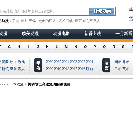
的动漫
：
刀剑神域
三体
进击的巨人
咒术回战
画江湖之不良人
动漫
欧美动漫
动漫电影
新番上映
一月新番
F
G
H
I
J
K
L
M
N
O
P
Q
R
S
疑
冒险
热血
游戏
2026
2025
2024
2023
2022
2021
国语
粤语
年
语
份
言
宫
搞笑
里番
真人
2020
2019
2018
2017
2016
以前
日语
英语
ork
>
日本动漫
>
机动战士高达复仇的镇魂曲