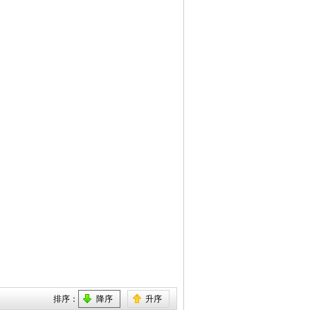
排序：
降序
升序