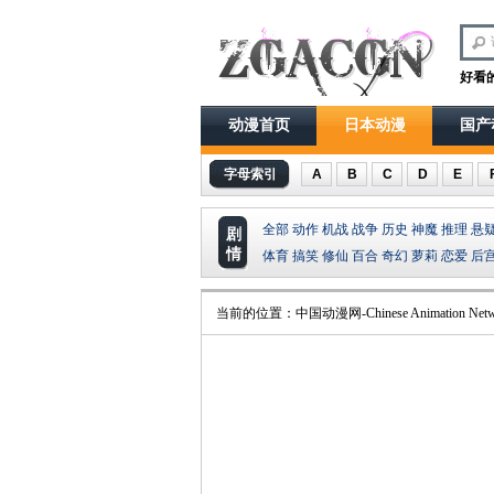
好看
动漫首页
日本动漫
国产
字母索引
A
B
C
D
E
全部
动作
机战
战争
历史
神魔
推理
悬
剧
情
体育
搞笑
修仙
百合
奇幻
萝莉
恋爱
后
当前的位置：
中国动漫网-Chinese Animation Netw