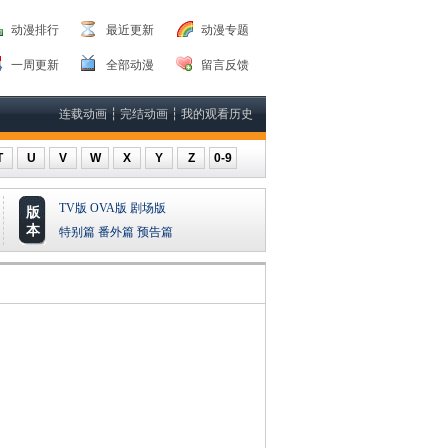
动漫排行
最近更新
动漫专题
一周更新
全部动漫
留言反馈
连载动画
┆
完结动画
┆
我的观看历史
T
U
V
W
X
Y
Z
0-9
TV版
OVA版
剧场版
版
本
特别篇
番外篇
预告篇