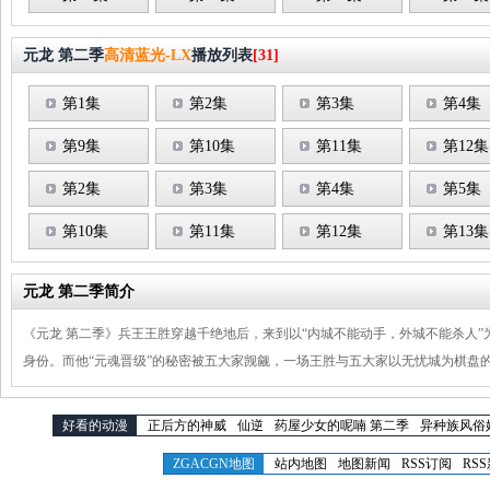
元龙 第二季
高清蓝光-LX
播放列表
[31]
第1集
第2集
第3集
第4集
第9集
第10集
第11集
第12集
第2集
第3集
第4集
第5集
第10集
第11集
第12集
第13集
元龙 第二季简介
《元龙 第二季》兵王王胜穿越千绝地后，来到以“内城不能动手，外城不能杀人
身份。而他“元魂晋级”的秘密被五大家觊觎，一场王胜与五大家以无忧城为棋盘
好看的动漫
正后方的神威
仙逆
药屋少女的呢喃 第二季
异种族风俗
ZGACGN地图
站内地图
地图新闻
RSS订阅
RS