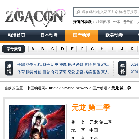
好看的动漫
：
刀剑神域
三体
进击的巨
动漫首页
日本动漫
国产动漫
欧美动漫
字母索引
A
B
C
D
E
F
G
H
I
J
K
全部
动作
机战
战争
历史
神魔
推理
悬疑
冒险
热血
游戏
2026
剧
年
情
份
体育
搞笑
修仙
百合
奇幻
萝莉
恋爱
后宫
搞笑
里番
真人
2020
当前的位置：
中国动漫网-Chinese Animation Network
>
国产动漫
>
元龙 第二季
元龙 第二季
别 名：元龙 第二季
地 区：中国
配 音：国语