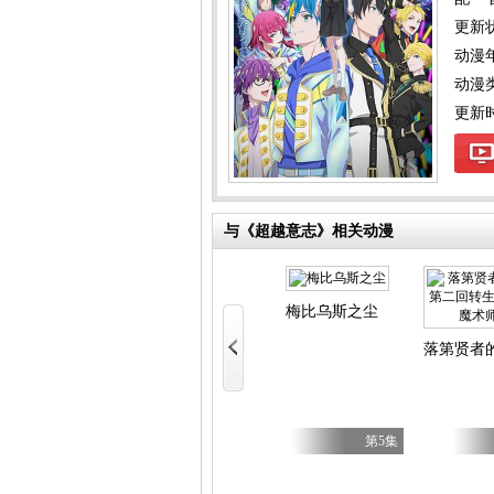
更新
动漫
动漫
更新时间
与《超越意志》相关动漫
Candy Caries
少女 第二季
梅比乌斯之尘
好 第二季
落第贤者
第7集
第17集
第5集