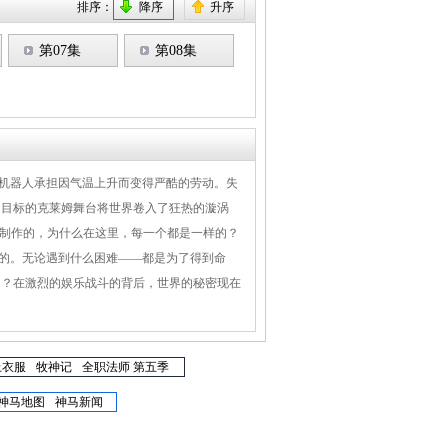
排序：
降序
升序
第07集
第08集
人和机器人承担因气温上升而变得严酷的劳动。失
为目标的克莱姆舞台将世界卷入了狂热的漩涡
而制作的，为什么在这里，每一个都是一样的？
面的。无论遇到什么困难——都是为了得到命
的是？在激烈的娱乐战斗的背后，世界的秘密现在
上衣服
牧神记
全职法师 第五季
神马地图
神马新闻