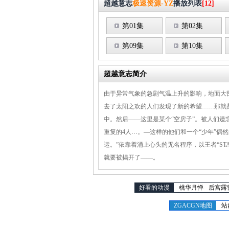
超越意志
极速资源-YZ
播放列表
[12]
第01集
第02集
第09集
第10集
超越意志简介
由于异常气象的急剧气温上升的影响，地面大部分
去了太阳之欢的人们发现了新的希望……那就
中。然后——这里是某个“空房子”。被人们遗
重复的4人…。―这样的他们和一个“少年”偶
运。”依靠着涌上心头的无名程序，以王者“ST
就要被揭开了——。
好看的动漫
桃华月惮
后宫露
ZGACGN地图
站