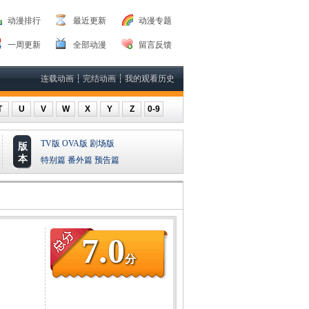
动漫排行
最近更新
动漫专题
一周更新
全部动漫
留言反馈
连载动画
┆
完结动画
┆
我的观看历史
T
U
V
W
X
Y
Z
0-9
TV版
OVA版
剧场版
版
本
特别篇
番外篇
预告篇
7.0
分