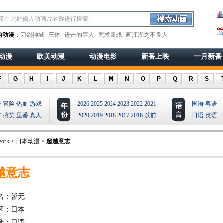
的动漫
：
刀剑神域
三体
进击的巨人
咒术回战
画江湖之不良人
动漫
欧美动漫
动漫电影
新番上映
一月新番
F
G
H
I
J
K
L
M
N
O
P
Q
R
S
疑
冒险
热血
游戏
2026
2025
2024
2023
2022
2021
国语
粤语
年
语
份
言
宫
搞笑
里番
真人
2020
2019
2018
2017
2016
以前
日语
英语
ork
>
日本动漫
>
超越意志
越意志
名：暂无
区：日本
音：日语