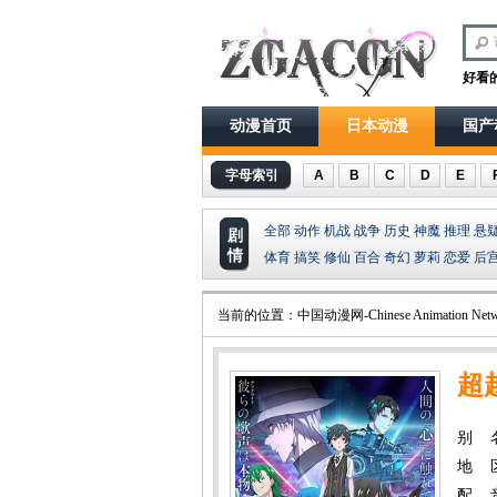
好看
动漫首页
日本动漫
国产
字母索引
A
B
C
D
E
全部
动作
机战
战争
历史
神魔
推理
悬
剧
情
体育
搞笑
修仙
百合
奇幻
萝莉
恋爱
后
当前的位置：
中国动漫网-Chinese Animation Netw
超
别 
地 
配 