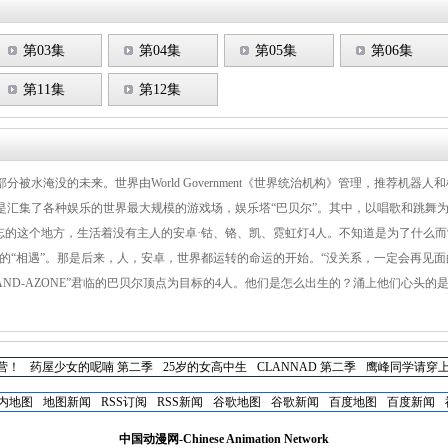
第03集
第04集
第05集
第06集
第11集
第12集
被水淹没的未来。世界由World Government《世界统治机构》管理，推荐机器
是汇集了各种娱乐的世界最大规模的游戏场，娱乐塔“巴贝尔”。其中，以唱歌和跳舞
忘的这个地方，生活着没有主人的安卓·钴、铬、凯、霓虹灯4人。不知道是为了什么
然的“相遇”。那是后来，人，安卓，世界都运转的命运的开始。“没关系，一定会再见
AND-AZONE”君临的巴贝尔顶点为目标的4人。他们是怎么出生的？涌上他们心头
营！
药屋少女的呢喃 第二季
25岁的女高中生
CLANNAD 第二季
鹰峰同学请穿
内地图
地图新闻
RSS订阅
RSS新闻
谷歌地图
谷歌新闻
百度地图
百度新闻
中国动漫网-Chinese Animation Network