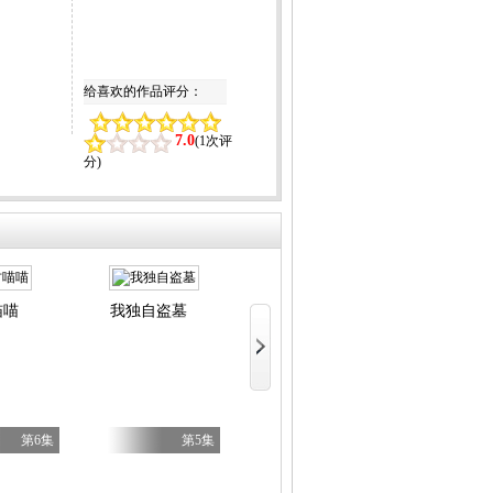
给喜欢的作品评分：
7.0
(
1次评
分
)
喵喵
我独自盗墓
LV999的
BanG Dream! YUME∞MITA
无双
第6集
第5集
第8集