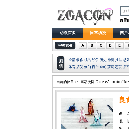
好看
动漫首页
日本动漫
国产
字母索引
A
B
C
D
E
全部
动作
机战
战争
历史
神魔
推理
悬
剧
情
体育
搞笑
修仙
百合
奇幻
萝莉
恋爱
后
当前的位置：
中国动漫网-Chinese Animation Netw
良
别 名
地 
配 