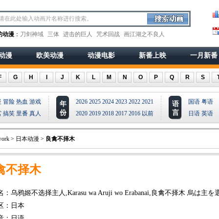
的动漫
：
刀剑神域
三体
进击的巨人
咒术回战
画江湖之不良人
动漫
欧美动漫
动漫电影
新番上映
一月新番
F
G
H
I
J
K
L
M
N
O
P
Q
R
S
疑
冒险
热血
游戏
2026
2025
2024
2023
2022
2021
国语
粤语
年
语
份
言
宫
搞笑
里番
真人
2020
2019
2018
2017
2016
以前
日语
英语
ork
>
日本动漫
>
良禽不择木
禽不择木
：乌鸦姬不选择主人,Karasu wa Aruji wo Erabanai,良禽不择木 烏は主
区：日本
音：日语