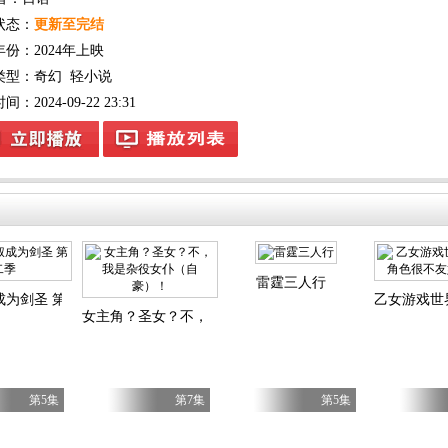
状态：
更新至完结
年份：
2024年上映
类型：
奇幻
轻小说
：2024-09-22 23:31
雷霆三人行
成为剑圣 第二季
乙女游戏世
女主角？圣女？不，我是杂役女仆（自豪）！
第5集
第7集
第5集