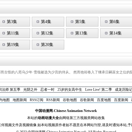
第3集
第4集
第5集
第6集
第11集
第12集
第13集
第14集
第19集
第20集
丽而古怪的八咫乌少年·雪哉被选为少宫的侍从。 然而他却卷入了继承日嗣巫女之位的
职法师 第五季
光阴之外
忍者一时
25岁的女高中生
Love Live! 第二季
成龙历险记
内地图
地图新闻
RSS订阅
RSS新闻
谷歌地图
谷歌新闻
百度地图
百度新闻
中国动漫网-Chinese Animation Network
本站的
动画动漫大全
由网络第三方视频类网站收集
任何视频文件及视频镜像.如本站视频原作者如不愿意在本网站刊登,请及时通知本站,予