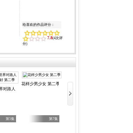
给喜欢的作品评分：
7.8
(
4次评
分
)
Candy Car
花样少男少女 第二季
LV999的村民
界对路人角色很不友好 第二季
第5集
第7集
第7集