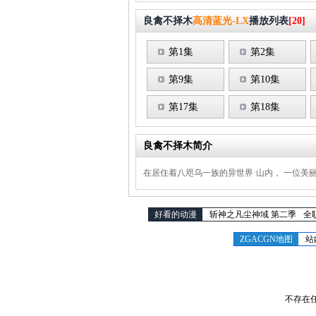
良禽不择木
高清蓝光-LX
播放列表
[20]
第1集
第2集
第9集
第10集
第17集
第18集
良禽不择木简介
在居住着八咫乌一族的异世界·山内， 一位美
好看的动漫
斩神之凡尘神域 第二季
全
ZGACGN地图
站
不存在