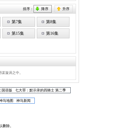
排序：
降序
升序
第7集
第8集
第15集
第16集
阴谋漩涡之中。
 国语版
七大罪：默示录的四骑士 第二季
神马地图
神马新闻
以删除。