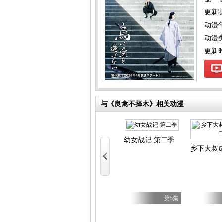
更新
动漫
动漫
更新时间
与《良禽不择木》相关动漫
幼女战记 第二季
碧蓝航线微速前行 第二季
乡下大叔
第5集
第5集
第5集
壳机动队