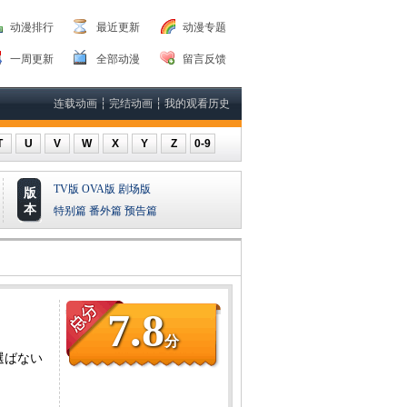
动漫排行
最近更新
动漫专题
一周更新
全部动漫
留言反馈
连载动画
┆
完结动画
┆
我的观看历史
T
U
V
W
X
Y
Z
0-9
TV版
OVA版
剧场版
版
本
特别篇
番外篇
预告篇
7.8
分
を選ばない