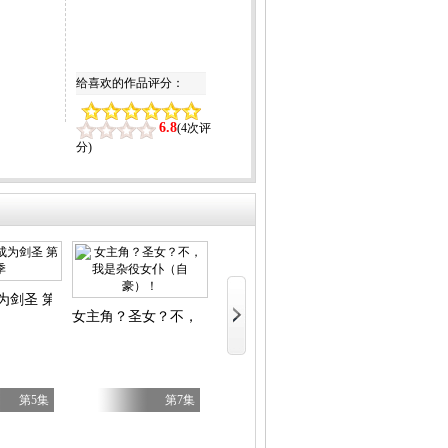
给喜欢的作品评分：
6.8
(
4次评
分
)
雷霆三人行
为剑圣 第二季
乙女游戏世界
女主角？圣女？不，我是杂役女仆（自豪）！
第5集
第7集
第5集