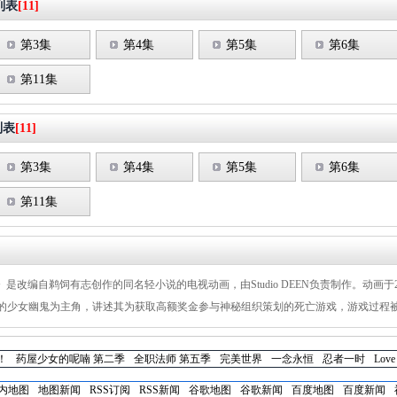
列表
[11]
第3集
第4集
第5集
第6集
第11集
列表
[11]
第3集
第4集
第5集
第6集
第11集
编自鹈饲有志创作的同名轻小说的电视动画，由Studio DEEN负责制作。动画于202
业人士"的少女幽鬼为主角，讲述其为获取高额奖金参与神秘组织策划的死亡游戏，游戏过
！
药屋少女的呢喃 第二季
全职法师 第五季
完美世界
一念永恒
忍者一时
Love
内地图
地图新闻
RSS订阅
RSS新闻
谷歌地图
谷歌新闻
百度地图
百度新闻