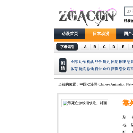
好看
动漫首页
日本动漫
国产
字母索引
A
B
C
D
E
全部
动作
机战
战争
历史
神魔
推理
悬
剧
情
体育
搞笑
修仙
百合
奇幻
萝莉
恋爱
后
当前的位置：
中国动漫网-Chinese Animation Netw
靠
别 
地 
配 