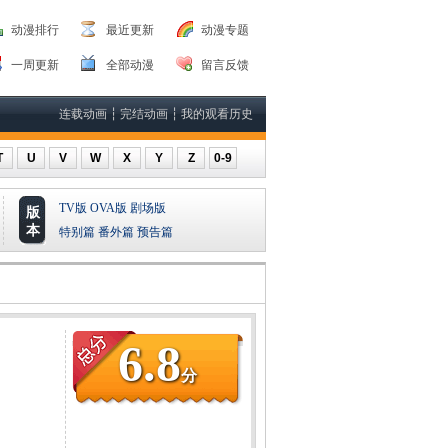
动漫排行
最近更新
动漫专题
一周更新
全部动漫
留言反馈
连载动画
┆
完结动画
┆
我的观看历史
T
U
V
W
X
Y
Z
0-9
TV版
OVA版
剧场版
版
本
特别篇
番外篇
预告篇
6.8
分