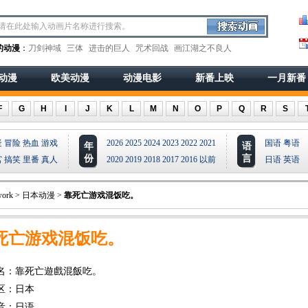
的动漫
：
刀剑神域
三体
进击的巨人
咒术回战
画江湖之不良人
动漫
欧美动漫
动漫电影
新番上映
一月新番
F
G
H
I
J
K
L
M
N
O
P
Q
R
S
疑
冒险
热血
游戏
2026
2025
2024
2023
2022
2021
国语
粤语
年
语
份
言
宫
搞笑
里番
真人
2020
2019
2018
2017
2016
以前
日语
英语
ork
>
日本动漫
>
靠死亡游戏混饭吃。
死亡游戏混饭吃。
名：靠死亡遊戲混飯吃。
区：日本
音：日语