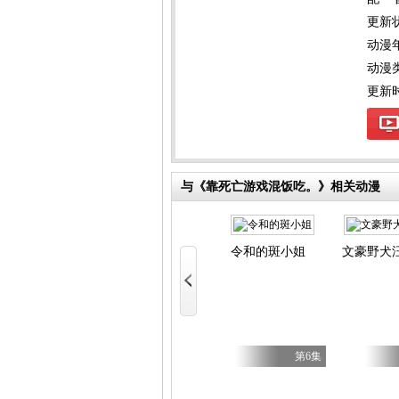
更新
动漫
动漫
更新时间
与《靠死亡游戏混饭吃。》相关动漫
令和的斑小姐
文豪野犬
与奔驰于透明之夜的你，谈一场看不见的恋爱。
第5集
第5集
第6集
武士骑兵2