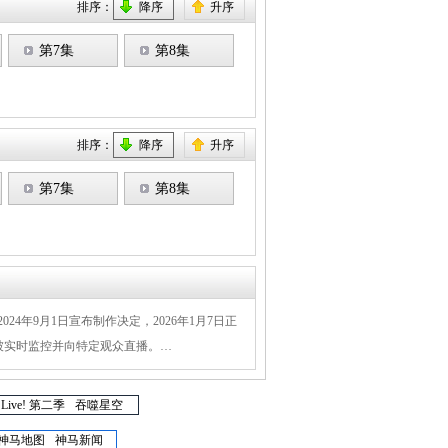
排序：
降序
升序
第7集
第8集
排序：
降序
升序
第7集
第8集
4年9月1日宣布制作决定，2026年1月7日正
程被实时监控并向特定观众直播。…
 Live! 第二季
吞噬星空
神马地图
神马新闻